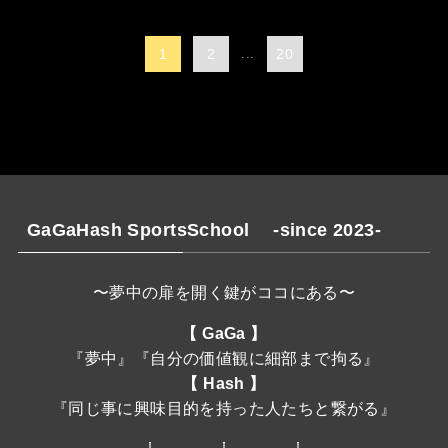
1
2
...
20
GaGaHash SportsSchool -since 2023-
〜夢中の扉を開く鍵がココにある〜
【 GaGa 】
『夢中』『自分の価値観に細部まで拘る』
【 Hash 】
『同じ事に興味目的を持った人たちと繋がる』