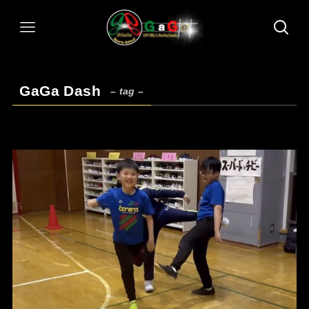
GaGa Dash
– tag –