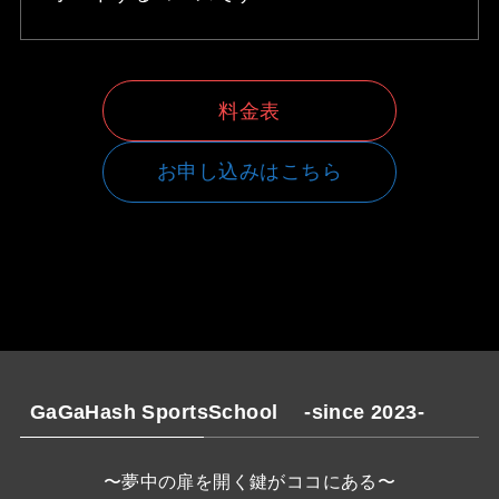
料金表
お申し込みはこちら
GaGaHash SportsSchool -since 2023-
〜夢中の扉を開く鍵がココにある〜