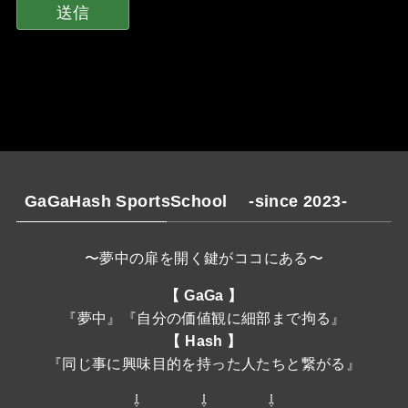
GaGaHash SportsSchool -since 2023-
〜夢中の扉を開く鍵がココにある〜
【 GaGa 】
『夢中』『自分の価値観に細部まで拘る』
【 Hash 】
『同じ事に興味目的を持った人たちと繋がる』
⇩ ⇩ ⇩