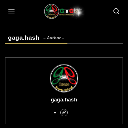
gaga.hash
– Author –
gaga.hash