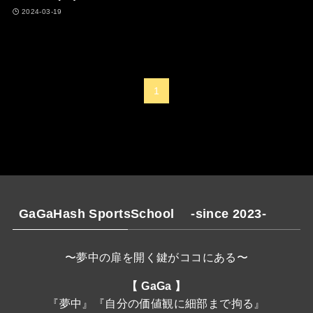
2024-03-19
1
GaGaHash SportsSchool -since 2023-
〜夢中の扉を開く鍵がココにある〜
【 GaGa 】
『夢中』『自分の価値観に細部まで拘る』